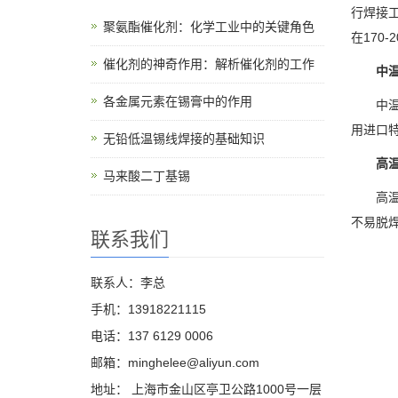
行焊接
聚氨酯催化剂：化学工业中的关键角色
在170-
催化剂的神奇作用：解析催化剂的工作
中温
各金属元素在锡膏中的作用
中温锡膏
用进口特
无铅低温锡线焊接的基础知识
高温
马来酸二丁基锡
高温锡
不易脱
联系我们
联系人：李总
手机：13918221115
电话：137 6129 0006
邮箱：minghelee@aliyun.com
地址： 上海市金山区亭卫公路1000号一层