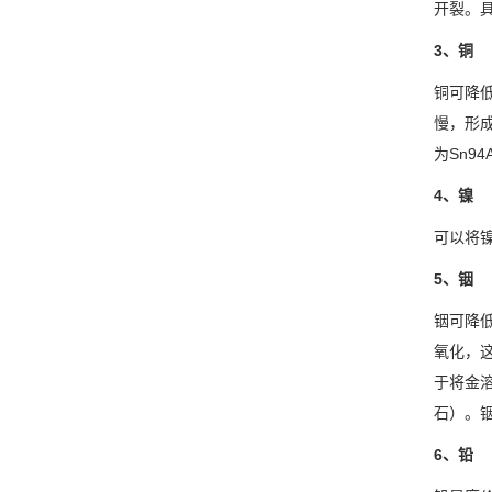
开裂。
3、铜
铜可降
慢，形
为Sn94
4、镍
可以将
5、铟
铟可降
氧化，
于将金
石）。
6、铅