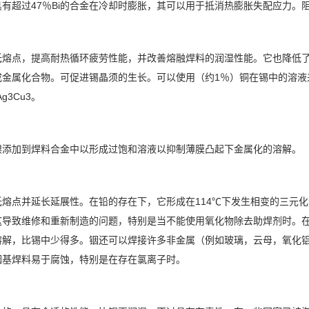
具有超过47％Bi的合金在冷却时膨胀，其可以用于抵消热膨胀失配应力。
低熔点，提高耐热循环疲劳性能，并改善熔融焊料的润湿性能。它也降低
成金属化合物。可促进锡晶须的生长。可以使用（约1％）铜在锡中的溶液
Ag3Cu3。
镍添加到焊料合金中以形成过饱和溶液以抑制薄膜凸起下金属化的溶解。
低熔点并延长延展性。在铅的存在下，它形成在114℃下发生相变的三元
这导致维修和重新制造的问题，特别是当不能使用氧化物除去助焊剂时。在
溶解，比锡中少得多。铟还可以焊接许多非金属（例如玻璃，云母，氧化
铟基焊料易于腐蚀，特别是在存在氯离子时。