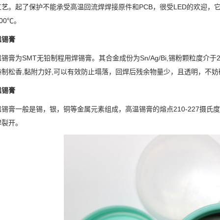
工艺。起了保护不能承受高温回流焊焊接原件和PCB，很受LED的欢迎，
200℃。
锡膏
为SMT无铅制程用焊锡膏。其合金成份为Sn/Ag/Bi,锡粉颗粒度介于2
制松香,黏附力好,可以有效防止塌落，回焊后残余物量少，且透明，不妨碍
锡膏
膏一般是锡，银，铜等金属元素组成，高温锡膏的熔点210-227摄氏度
焊裂开。