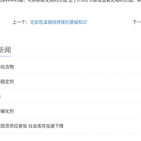
焊料中的锗，可抑制氧化物的形成;低于0.002％会增加氧化物的形成。抑
上一个：
无铅低温锡线焊接的基础知识
下
新闻
锡化合物
锡稳定剂
锡
锡催化剂
现货供应紧张 社会库存加速下降