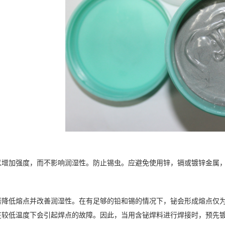
以增加强度，而不影响润湿性。防止锡虫。应避免使用锌，镉或镀锌金属
降低熔点并改善润湿性。在有足够的铅和锡的情况下，铋会形成熔点仅为95℃
在较低温度下会引起焊点的故障。因此，当用含铋焊料进行焊接时，预先