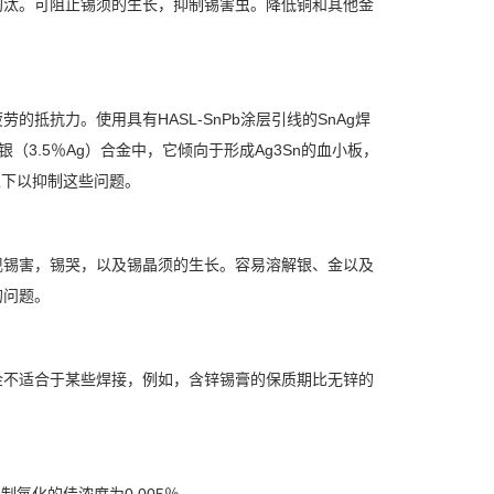
淘汰。可阻止锡须的生长，抑制锡害虫。降低铜和其他金
抵抗力。使用具有HASL-SnPb涂层引线的SnAg焊
（3.5％Ag）合金中，它倾向于形成Ag3Sn的血小板，
以下以抑制这些问题。
现锡害，锡哭，以及锡晶须的生长。容易溶解银、金以及
的问题。
金不适合于某些焊接，例如，含锌锡膏的保质期比无锌的