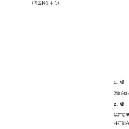
（湾区科创中心）
1、锑
添加锑
2、铋
铋可显著
并可能