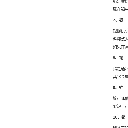
铅是廉
属在锡
7、银
银提供机
料熔点为
如果在
8、锡
锡是通
其它金
9、锌
锌可降
要短。可
10、锗