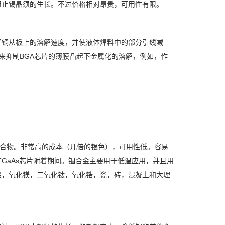
阻止锡晶须的生长。不过价格相对昂贵，可用性有限。
了铜从板上的溶解速度，并使液体焊料中的部分引线减
来抑制BGA芯片的薄膜凸起下金属化的溶解，例如，作
化合物。非常高的成本（几倍的银色），可用性低。容易
GaAs芯片附着期间。铟合金主要用于低温应用，并且用
铝，氧化镁，二氧化钛，氧化锆，瓷，砖，混凝土和大理