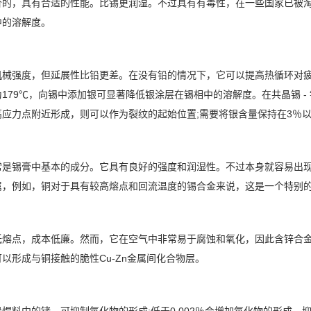
价的，具有合适的性能。比锡更润湿。不过具有有毒性，在一些国家已被
中的溶解度。
械强度，但延展性比铅更差。在没有铅的情况下，它可以提高热循环对疲劳的
179℃，向锡中添加银可显著降低银涂层在锡相中的溶解度。在共晶锡 - 银
高应力点附近形成，则可以作为裂纹的起始位置;需要将银含量保持在3％
常是锡膏中基本的成分。它具有良好的强度和润湿性。不过本身就容易出
属，例如，铜对于具有较高熔点和回流温度的锡合金来说，这是一个特别
低熔点，成本低廉。然而，它在空气中非常易于腐蚀和氧化，因此含锌合
以形成与铜接触的脆性Cu-Zn金属间化合物层。